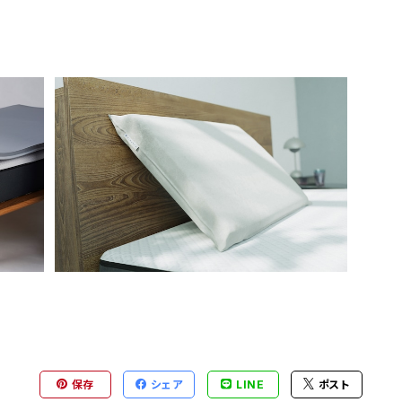
ン
ミネルヴァピロー
¥29,800
保存
シェア
LINE
ポスト